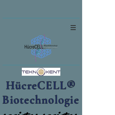
HücreCELL®
Biotechnologie