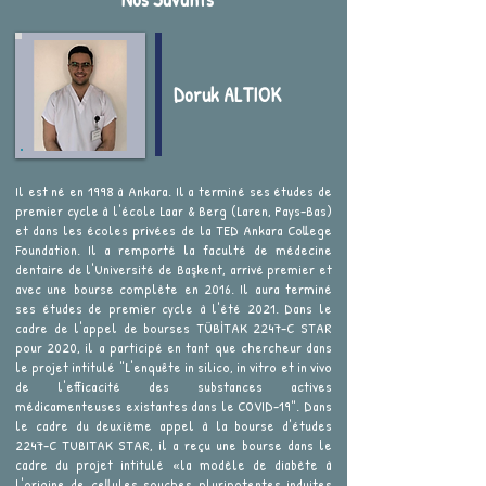
Doruk ALTIOK
Il est né en 1998 à Ankara. Il a terminé ses études de
premier cycle à l'école Laar & Berg (Laren, Pays-Bas)
et dans les écoles privées de la TED Ankara College
Foundation. Il a remporté la faculté de médecine
dentaire de l'Université de Başkent, arrivé premier et
avec une bourse complète en 2016. Il aura terminé
ses études de premier cycle à l'été 2021. Dans le
cadre de l'appel de bourses TÜBİTAK 2247-C STAR
pour 2020, il a participé en tant que chercheur dans
le projet intitulé "L'enquête in silico, in vitro et in vivo
de l'efficacité des substances actives
médicamenteuses existantes dans le COVID-19". Dans
le cadre du deuxième appel à la bourse d'études
2247-C TUBITAK STAR, il a reçu une bourse dans le
cadre du projet intitulé «la modèle de diabète à
l'origine de cellules souches pluripotentes induites