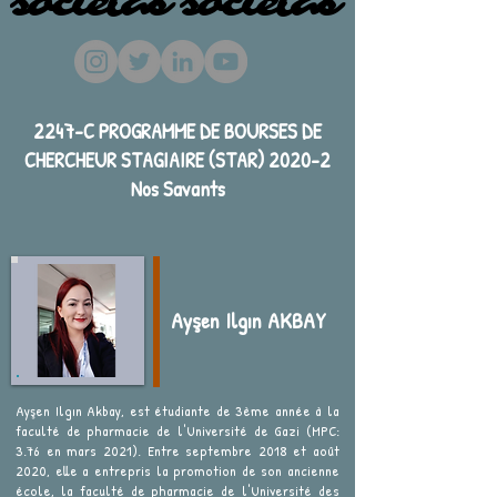
societas societas
societas societas
2247-C PROGRAMME DE BOURSES DE
CHERCHEUR STAGIAIRE (STAR) 2020-2
Nos Savants
Ayşen Ilgın AKBAY
Ayşen Ilgın Akbay, est étudiante de 3ème année à la
faculté de pharmacie de l'Université de Gazi (MPC:
3.76 en mars 2021). Entre septembre 2018 et août
2020, elle a entrepris la promotion de son ancienne
école, la faculté de pharmacie de l'Université des