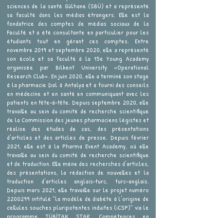
sciences de la santé Gülhane (SBÜ) et a représenté
sa faculté dans les médias étrangers. Elle est la
fondatrice des comptes de médias sociaux de la
Faculté et a été consultante en particulier pour les
étudiants tout en gérant ces comptes. Entre
novembre 2019 et septembre 2020, elle a représenté
son école et sa faculté à la 15e Young Academy
organisée par Bilkent University «Operational
Research Club». En juin 2020, elle a terminé son stage
à la pharmacie Dal à Antalya et a fourni des conseils
en médecine et en santé en communiquant avec les
patients en tête-à-tête. Depuis septembre 2020, elle
travaille au sein du comité de recherche scientifique
de la Commission des jeunes pharmaciens légistes et
réalise des études de cas, des présentations
d'articles et des articles de presse. Depuis février
2021, elle est à la Pharma Event Academy, où elle
travaille au sein du comité de recherche scientifique
et de traduction. Elle mène des recherches d'articles,
des présentations, la rédaction de nouvelles et la
traduction d'articles anglais-turc, turc-anglais.
Depuis mars 2021, elle travaille sur le projet numéro
2200299
intitulé "la modèle de diabète à l'origine de
cellules souches pluripotentes induites (iCSP)" via le
programme TÜBİTAK STAR. Compétences en