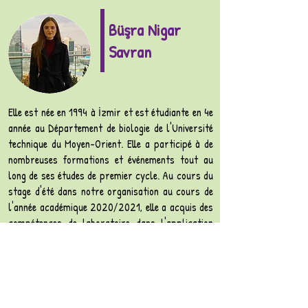
Büşra Nigar
Savran
Elle est née en 1994 à İzmir et est étudiante en 4e
année au Département de biologie de l'Université
technique du Moyen-Orient. Elle a participé à de
nombreuses formations et événements tout au
long de ses études de premier cycle. Au cours du
stage d'été dans notre organisation au cours de
l'année académique 2020/2021, elle a acquis des
compétences de laboratoire dans l'application
des protocoles de base utilisés dans divers
domaines tels que la biologie moléculaire, la
protéomique, les cellules souches et la médecine
régénérative, et a approfondi ses connaissances
dans de nombreux domaines tels que