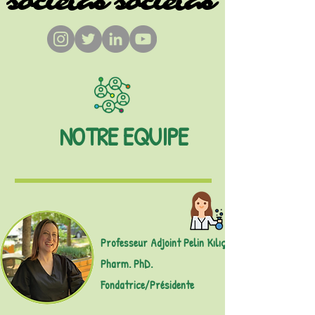
societas societas
societas societas
NOTRE EQUIPE
Professeur Adjoint Pelin Kılıç,
Pharm. PhD.
Fondatrice/Présidente