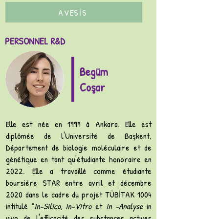
AVESİS
PERSONNEL R&D
Begüm
Coşar
Elle est née en 1999 à Ankara. Elle est
diplômée de l'Université de Başkent,
Département de biologie moléculaire et de
génétique en tant qu'étudiante honoraire en
2022. Elle a travaillé comme étudiante
boursière STAR entre avril et décembre
2020 dans le cadre du projet TÜBİTAK 1004
intitulé "
In-Silico, In-Vitro
et
In -Analyse
in
vivo de l'efficacité des substances actives